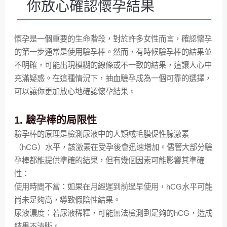
你放心確認懷孕結果
懷孕是一個重要的生命階段，對於許多女性而言，確認懷孕
的第一步通常是使用驗孕棒。然而，有時候驗孕棒的結果並
不明確，可能出現模糊的線條或不一致的結果，這讓人心中
充滿疑惑。在這種情況下，抽血驗孕成為一個可靠的選擇，
可以讓你更加放心地確認懷孕結果。
1. 驗孕棒的局限性
驗孕棒的原理是檢測尿液中的人類絨毛膜促性腺激素
（hCG）水平，該激素在受孕後會迅速增加。儘管大部分驗
孕棒都能提供準確的結果，但有幾個因素可能影響其準確
性：
使用時間不當：如果在月經遲到前過早使用，hCG水平可能
尚未足夠高，導致假陰性結果。
尿液濃度：若尿液稀釋，可能無法檢測到足夠的hCG，造成
結果不清晰。