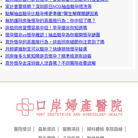
家計會要排期？深圳即日hCG抽血驗孕唔洗等
點解抽血驗孕比驗孕棒更準確?醫生解釋關鍵因素
無防護同房後懷孕的高風險行為：你中招了嗎？
這些同房習慣容易中招！早孕徵兆你知道嗎
懷孕徵兆vs懷孕確認！抽血驗孕為你揭開懷孕謎團
意外懷孕的高風險行為，這些同房細節你注意到了嗎
月經遲幾耐至可以驗孕？快速排除懷孕疑慮
​同房後多久能知曉是否懷孕？精準檢測有訣竅
意外懷孕去深圳做人流貴嗎？不同醫院收費詳解
醫院情況
最新資訊
服務項目
婦科體檢
來院路線