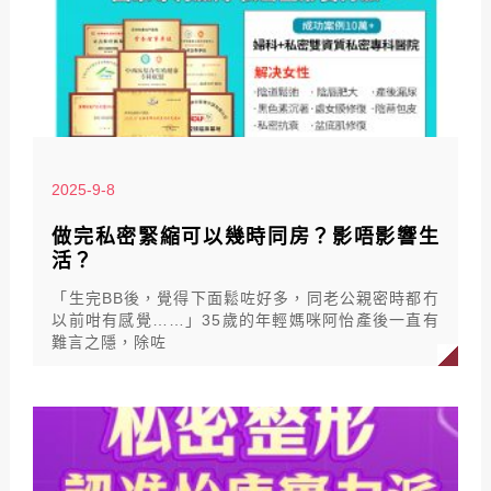
2025-9-8
做完私密緊縮可以幾時同房？影唔影響生
活？
「生完BB後，覺得下面鬆咗好多，同老公親密時都冇
以前咁有感覺……」35歲的年輕媽咪阿怡產後一直有
難言之隱，除咗