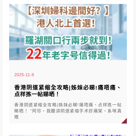
2025-11-9
香港阴道紧缩全攻略|姊妹必睇!痛唔痛、
点样拣一帖睇晒！
香港阴道紧缩全攻略|姊妹必睇!痛唔痛、点样拣一帖
睇晒！ “阿珍，我聽讲阴道紧缩手术好痛架，系咪真
嘅