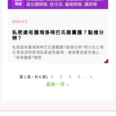
2025-6-3
私密處有腫塊係咪巴氏腺囊腫？點樣分
辨？
私密處有腫塊係咪巴氏腺囊腫?點樣分辨?唔少女士喺
日常清潔時發現私密處有腫塊，都會驚訝甚至擔心：
「係咪腫瘤?需唔
2
3
4
5
»
第 1 頁，共 6 頁
1
...
最後一頁 »