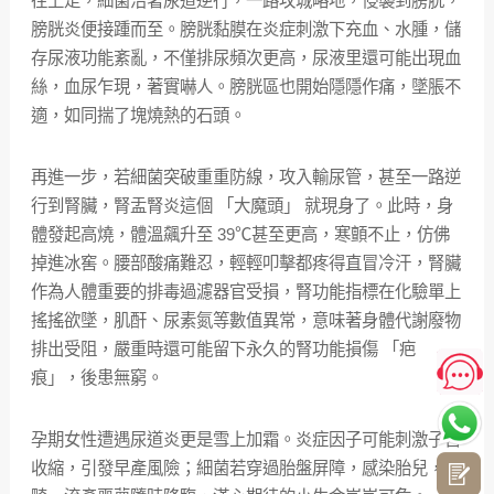
往上走，細菌沿著尿道逆行，一路攻城略地，侵襲到膀胱，
膀胱炎便接踵而至。膀胱黏膜在炎症刺激下充血、水腫，儲
存尿液功能紊亂，不僅排尿頻次更高，尿液里還可能出現血
絲，血尿乍現，著實嚇人。膀胱區也開始隱隱作痛，墜脹不
適，如同揣了塊燒熱的石頭。
再進一步，若細菌突破重重防線，攻入輸尿管，甚至一路逆
行到腎臟，腎盂腎炎這個 「大魔頭」 就現身了。此時，身
體發起高燒，體溫飆升至 39℃甚至更高，寒顫不止，仿佛
掉進冰窖。腰部酸痛難忍，輕輕叩擊都疼得直冒冷汗，腎臟
作為人體重要的排毒過濾器官受損，腎功能指標在化驗單上
搖搖欲墜，肌酐、尿素氮等數值異常，意味著身體代謝廢物
排出受阻，嚴重時還可能留下永久的腎功能損傷 「疤
痕」，後患無窮。
孕期女性遭遇尿道炎更是雪上加霜。炎症因子可能刺激子宮
收縮，引發早產風險；細菌若穿過胎盤屏障，感染胎兒，致