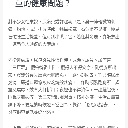
重的健康問題？
對不少女性來說，尿道炎或許起初只是下身一陣輕微的刺
痛、灼熱，或是排尿時那一絲異樣感，看似微不足道，極易
被忙碌生活掩蓋。但可別小瞧了它，若任其發展，真能惹出
一連串令人頭疼的大麻煩。
先從近處說，尿道炎急性發作時，尿頻、尿急、尿痛這
「三巨頭」 便會輪番上陣，攪得人不得安寧。剛從廁所出
來，沒幾分鐘又感覺膀胱脹滿，一路小跑回去，卻只能尿出
幾滴，尿道口還像被火灼燒般疼痛，工作時頻繁跑廁所，尷
尬又焦慮，效率大打折扣；夜裡也不得消停，一趟趟起夜，
睡眠支離破碎，第二天黑眼圈濃重，精神萎靡，生活質量直
線下降。要是這時候還不當回事，覺得 「忍忍就過去」，
炎症很容易就蔓延開來。