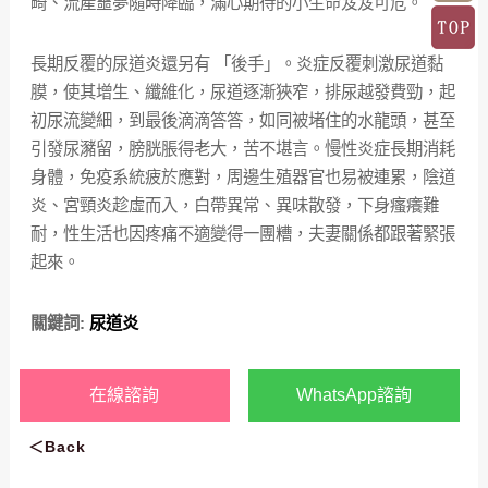
畸、流產噩夢隨時降臨，滿心期待的小生命岌岌可危。
長期反覆的尿道炎還另有 「後手」。炎症反覆刺激尿道黏
膜，使其增生、纖維化，尿道逐漸狹窄，排尿越發費勁，起
初尿流變細，到最後滴滴答答，如同被堵住的水龍頭，甚至
引發尿瀦留，膀胱脹得老大，苦不堪言。慢性炎症長期消耗
身體，免疫系統疲於應對，周邊生殖器官也易被連累，陰道
炎、宮頸炎趁虛而入，白帶異常、異味散發，下身瘙癢難
耐，性生活也因疼痛不適變得一團糟，夫妻關係都跟著緊張
起來。
關鍵詞:
尿道炎
在線諮詢
WhatsApp諮詢
＜Back