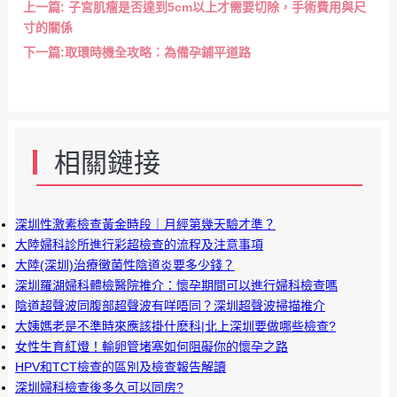
上一篇:
子宮肌瘤是否達到5cm以上才需要切除，手術費用與尺
寸的關係
下一篇:
取環時機全攻略：為備孕鋪平道路
相關鏈接
深圳性激素檢查黃金時段｜月經第幾天驗才準？
大陸婦科診所進行彩超檢查的流程及注意事項
大陸(深圳)治療黴菌性陰道炎要多少錢？
深圳羅湖婦科體檢醫院推介：懷孕期間可以進行婦科檢查嗎
陰道超聲波同腹部超聲波有咩唔同？深圳超聲波掃描推介
大姨媽老是不準時來應該掛什麽科|北上深圳要做哪些檢查?
女性生育紅燈！輸卵管堵塞如何阻礙你的懷孕之路
HPV和TCT檢查的區別及檢查報告解讀
深圳婦科檢查後多久可以同房?