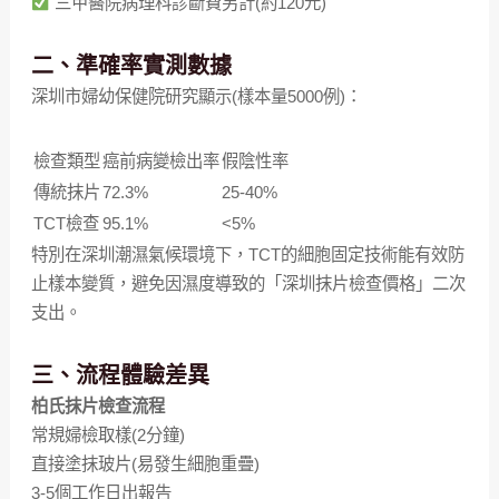
三甲醫院病理科診斷費另計(約120元)
二、準確率實測數據
深圳市婦幼保健院研究顯示(樣本量5000例)：
檢查類型
癌前病變檢出率
假陰性率
傳統抹片
72.3%
25-40%
TCT檢查
95.1%
<5%
特別在深圳潮濕氣候環境下，TCT的細胞固定技術能有效防
止樣本變質，避免因濕度導致的「深圳抹片檢查價格」二次
支出。
三、流程體驗差異
柏氏抹片檢查流程
常規婦檢取樣(2分鐘)
直接塗抹玻片(易發生細胞重疊)
3-5個工作日出報告