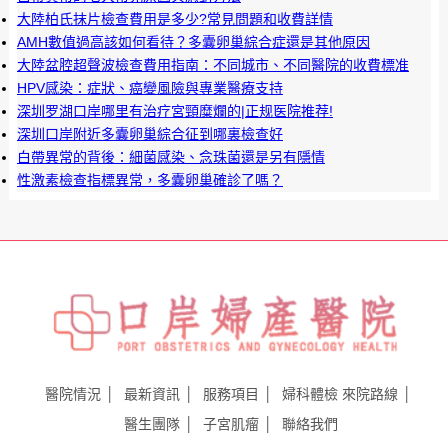
大陸柏氏抹片檢查費用是多少?常見問題和收費詳情
AMH數值過高該如何看待？多囊卵巢綜合症還是其他原因
大陸盆腔超聲波檢查費用指南：不同城市、不同醫院的收費標准
HPV感染：症狀、癌變風險與專業醫療支持
深圳罗湖口岸哪里有治疗宮頸糜爛的|正规医院推荐!
深圳口岸附近多囊卵巢綜合征到哪裏檢查好
白帶異常的背後：細菌感染、念珠菌還是另有隱情
性激素檢查指標異常，多囊卵巢確診了嗎？
醫院情況
最新資訊
服務項目
婦科體檢
來院路線
醫生團隊
子宮肌瘤
聯絡我們