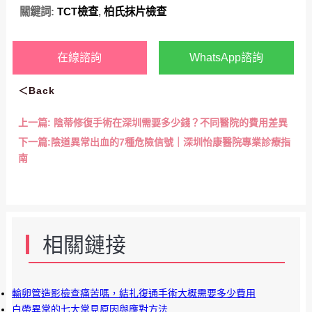
關鍵詞:
TCT檢查
,
柏氏抹片檢查
在線諮詢
WhatsApp諮詢
＜Back
上一篇:
陰蒂修復手術在深圳需要多少錢？不同醫院的費用差異
下一篇:
陰道異常出血的7種危險信號｜深圳怡康醫院專業診療指
南
相關鏈接
輸卵管造影檢查痛苦嗎，結扎復通手術大概需要多少費用
白帶異常的七大常見原因與應對方法