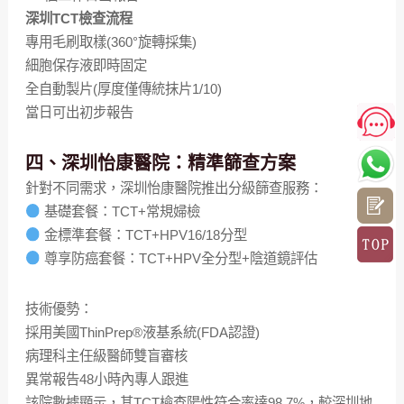
深圳TCT檢查流程
專用毛刷取樣(360°旋轉採集)
細胞保存液即時固定
全自動製片(厚度僅傳統抹片1/10)
當日可出初步報告
四、深圳怡康醫院：精準篩查方案
針對不同需求，深圳怡康醫院推出分級篩查服務：
基礎套餐：TCT+常規婦檢
金標準套餐：TCT+HPV16/18分型
尊享防癌套餐：TCT+HPV全分型+陰道鏡評估
技術優勢：
採用美國ThinPrep®液基系統(FDA認證)
病理科主任級醫師雙盲審核
異常報告48小時內專人跟進
該院數據顯示，其TCT檢查陽性符合率達98.7%，較深圳地