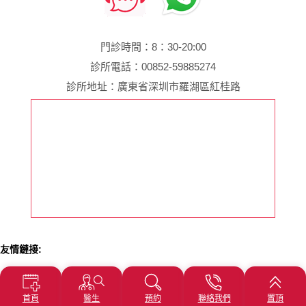
門診時間：8：30-20:00
診所電話：00852-59885274
診所地址：廣東省深圳市羅湖區紅桂路
友情鏈接:
2024 版權所有©深圳口岸婦產醫院. All rights reserved
網站地圖
首頁
醫生
預約
聯絡我們
置頂