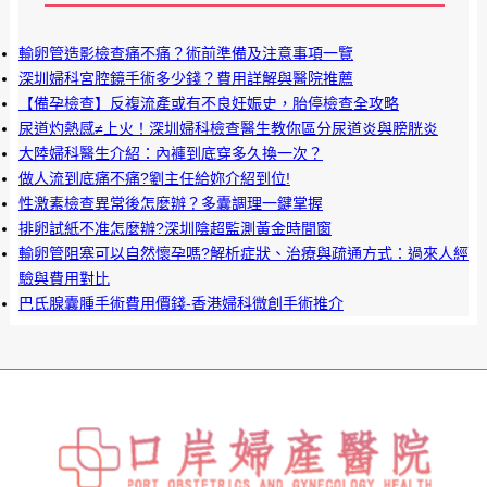
輸卵管造影檢查痛不痛？術前準備及注意事項一覽
深圳婦科宮腔鏡手術多少錢？費用詳解與醫院推薦
【備孕檢查】反複流產或有不良妊娠史，胎停檢查全攻略
尿道灼熱感≠上火！深圳婦科檢查醫生教你區分尿道炎與膀胱炎
大陸婦科醫生介紹：內褲到底穿多久換一次？
做人流到底痛不痛?劉主任給妳介紹到位!
性激素檢查異常後怎麼辦？多囊調理一鍵掌握
排卵試紙不准怎麼辦?深圳陰超監測黃金時間窗
輸卵管阻塞可以自然懷孕嗎?解析症狀、治療與疏通方式：過來人經
驗與費用對比
巴氏腺囊腫手術費用價錢-香港婦科微創手術推介