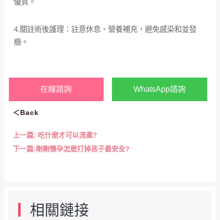
優質。
4.關註術後護理：註意休息、營養補充，避免感染和並發
癥。
在線諮詢
WhatsApp諮詢
＜Back
上一篇:
吃什麽才可以流產?
下一篇:
剛剛懷孕怎麽打掉孩子最安全?
相關鏈接