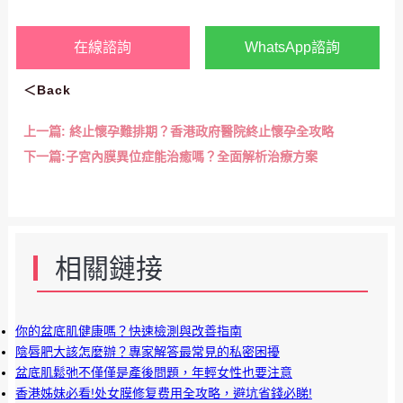
在線諮詢
WhatsApp諮詢
＜Back
上一篇:
終止懷孕難排期？香港政府醫院終止懷孕全攻略
下一篇:
子宮內膜異位症能治癒嗎？全面解析治療方案
相關鏈接
你的盆底肌健康嗎？快速檢測與改善指南
陰唇肥大該怎麼辦？專家解答最常見的私密困擾
盆底肌鬆弛不僅僅是產後問題，年輕女性也要注意
香港姊妹必看!处女膜修复费用全攻略，避坑省錢必睇!