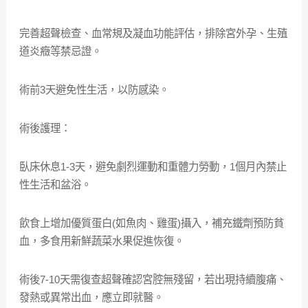
完善超聲檢查、血常規及凝血功能評估，排除宮外孕、生殖
道炎癥等禁忌證。
術前3天避免性生活，以防感染。
術後護理：
臥床休息1-3天，避免劇烈運動和重體力勞動，1個月內禁止
性生活和盆浴。
飲食上增加優質蛋白(如魚肉、雞蛋)攝入，補充鐵劑預防貧
血，多食用新鮮蔬菜水果促進恢復。
術後7-10天需復查超聲確認宮腔無殘留，若出現持續腹痛、
發熱或異常出血，應立即就醫。