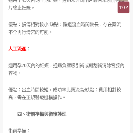
適用孕49天內的早期妊娠，通過米非司酮片聯合米索前列醇
片終止妊娠。
優點：損傷相對較小;缺點：陰道流血時間較長，存在藥流
不全再行清宮的可能。
人工流產
：
適用孕70天內的妊娠，通過負壓吸引術或鉗刮術清除宮腔內
容物。
優點：出血時間較短，成功率比藥流高;缺點：費用相對較
高，需在正規醫療機構操作。
四、術前準備與術後護理
術前準備：