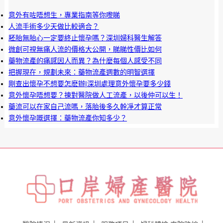
意外有咗唔想生，專業指南等你嚟睇
人流手術多少天做比較適合？
胚胎無胎心一定要終止懷孕嗎？深圳婦科醫生解答
微創可視無痛人流的價格大公開，睇睇性價比如何
藥物流產的痛感因人而異？為什麼每個人感受不同
把握現在，規劃未來：藥物流產週數的明智選擇
剛查出懷孕不想要怎麽辦|深圳處理意外懷孕要多少錢
意外懷孕唔想要？揀對醫院做人工流產，以後仲可以生！
藥流可以在家自己流嗎，落胎後多久幹凈才算正常
意外懷孕嘅選擇：藥物流產你知多少？