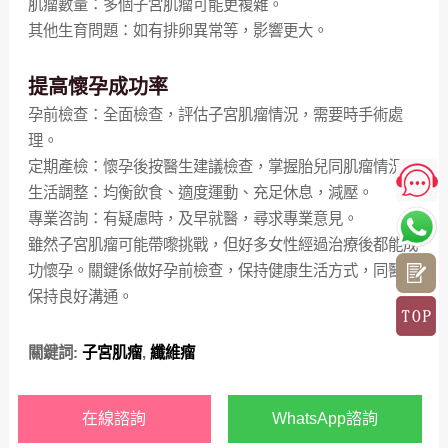
肌瘤數量：多個子宮肌瘤可能更複雜。
其他生育問題：如有排卵異常等，影響更大。
提高懷孕成功率
孕前檢查：全面檢查，評估子宮肌瘤情況，需要時手術處
理。
定期產檢：懷孕後按醫生建議檢查，掌握胎兒同肌瘤情況。
生活調整：均衡飲食、適度運動、充足休息，減壓。
專業咨詢：有疑慮時，及早就醫，尋求專業意見。
雖然子宮肌瘤可能帶嚟挑戰，但好多女性經過治療後都能成
功懷孕。關鍵係做好孕前檢查，保持健康生活方式，同醫生
保持良好溝通。
關鍵詞:
子宮肌瘤
,
纖維瘤
在線諮詢
WhatsApp諮詢