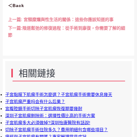
＜Back
上一篇:
宮頸糜爛與性生活的關係：這些你應該知道的事
下一篇:
陰道鬆弛的修復過程：從手術到康復，你需要了解的細
節
相關鏈接
子宮黏膜下肌瘤手術怎麼選？子宮肌瘤手術需要休息幾天
子宫肌瘤严重吗会有什么后果？
宮腹腔鏡手術切除子宮肌瘤恢復期要幾耐
深圳子宮肌瘤剔除術：選擇性價比高的手術方案
子宮肌瘤多大必須做掉?深圳怡康醫院有話說!
切除子宮肌瘤手術住院多久？費用明細包含哪些項目？
痛經與子宮肌瘤有關嗎？專家解讀常見症狀