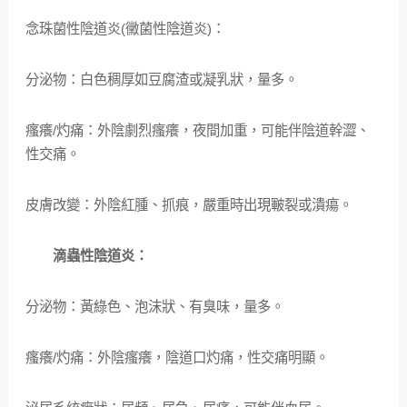
念珠菌性陰道炎(黴菌性陰道炎)：
分泌物：白色稠厚如豆腐渣或凝乳狀，量多。
瘙癢/灼痛：外陰劇烈瘙癢，夜間加重，可能伴陰道幹澀、
性交痛。
皮膚改變：外陰紅腫、抓痕，嚴重時出現皸裂或潰瘍。
滴蟲性陰道炎：
分泌物：黃綠色、泡沫狀、有臭味，量多。
瘙癢/灼痛：外陰瘙癢，陰道口灼痛，性交痛明顯。