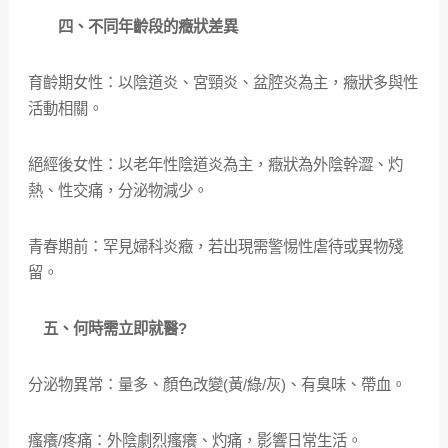
四、不同年齡段的癥狀差異
育齡期女性：以陰道炎、宮頸炎、盆腔炎為主，癥狀多與性
活動相關。
絕經後女性：以老年性陰道炎為主，癥狀為外陰幹澀、灼
熱、性交痛，分泌物減少。
青春期前：罕見婦科炎癥，若出現需警惕性虐待或異物殘
留。
五、何時需立即就醫?
分泌物異常：量多、顏色改變(黃/綠/灰)、有臭味、帶血。
瘙癢/疼痛：外陰劇烈瘙癢、灼痛，影響日常生活。