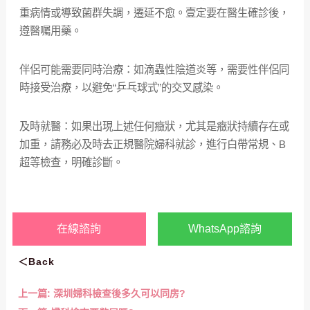
重病情或導致菌群失調，遷延不愈。壹定要在醫生確診後，
遵醫囑用藥。
伴侶可能需要同時治療：如滴蟲性陰道炎等，需要性伴侶同
時接受治療，以避免“乒乓球式”的交叉感染。
及時就醫：如果出現上述任何癥狀，尤其是癥狀持續存在或
加重，請務必及時去正規醫院婦科就診，進行白帶常規、B
超等檢查，明確診斷。
在線諮詢
WhatsApp諮詢
＜Back
上一篇:
深圳婦科檢查後多久可以同房?