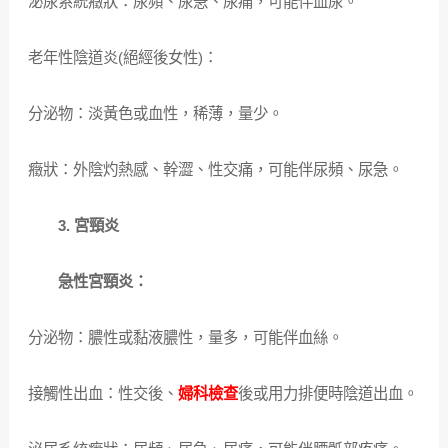
泌尿系統癥狀：尿頻、尿急、尿痛，可能伴血尿。
老年性陰道炎(絕經後女性)：
分泌物：淡黃色或血性，稀薄，量少。
癥狀：外陰灼熱感、幹澀、性交痛，可能伴尿頻、尿急。
3. 宮頸炎
急性宮頸炎：
分泌物：膿性或黏液膿性，量多，可能伴血絲。
接觸性出血：性交後、
婦科檢查
後或用力排便時陰道出血。