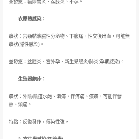
並發癥：輸卵管炎、盆腔炎、不孕。
衣原體感染：
癥狀：宮頸黏液膿性分泌物、下腹痛、性交後出血，可能無
癥狀(隱性感染)。
並發癥：盆腔炎、宮外孕、新生兒眼炎/肺炎(孕期感染)。
生殖器皰疹：
癥狀：外陰/陰道水皰、潰瘍，伴疼痛、瘙癢，可能伴發
熱、頭痛。
特點：反復發作，傳染性強。