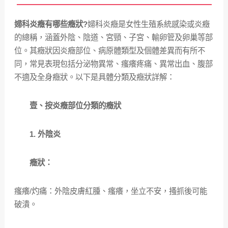
婦科炎癥有哪些癥狀?
婦科炎癥是女性生殖系統感染或炎癥
的總稱，涵蓋外陰、陰道、宮頸、子宮、輸卵管及卵巢等部
位。其癥狀因炎癥部位、病原體類型及個體差異而有所不
同，常見表現包括分泌物異常、瘙癢疼痛、異常出血、腹部
不適及全身癥狀。以下是具體分類及癥狀詳解：
壹、按炎癥部位分類的癥狀
1. 外陰炎
癥狀：
瘙癢/灼痛：外陰皮膚紅腫、瘙癢，坐立不安，搔抓後可能
破潰。