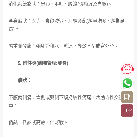
消化系統癥狀：惡心、嘔吐、腹瀉(炎癥波及直腸)。
全身癥狀：乏力、食欲減退、月經紊亂(經量增多、經期延
長)。
嚴重並發癥：輸卵管積水、粘連，導致不孕或宮外孕。
5. 附件炎(輸卵管/卵巢炎)
癥狀：
下腹兩側痛：壹側或雙側下腹持續性疼痛，活動或性交後加
重。
發熱：低熱或高熱，伴寒戰。