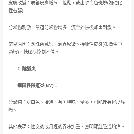
皮膚改變：局部皮膚增厚、粗糙，或出現白色斑塊(如硬化
性苔蘚)。
分泌物刺激：陰道分泌物增多，流至外陰後加重刺激。
常見原因：念珠菌感染、滴蟲感染、接觸性皮炎(如衛生巾
過敏)、糖尿病控制不佳。
2. 陰道炎
細菌性陰道炎(BV)：
分泌物：灰白色、稀薄、有魚腥味，量多，可能伴有輕度瘙
癢。
其他表現：性交後或月經後異味加重，無明顯紅腫或灼痛。