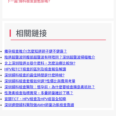
下一篇:
婦科檢查要憋尿嗎?
相關鏈接
備孕檢查推介|怎麼知道卵子健不健康？
陰道超聲波同腹部超聲波有咩唔同？深圳超聲波掃描推介
北上深圳陰道炎掛什麽科，怎麽治療比較快?
HPV和TCT檢查的區別及檢查報告解讀
深圳婦科檢查的最佳時間是什麽時候?
深圳婦科檢查套餐如何選?性價比與費用考量
深圳婦科檢查醫院：懷孕前，為什麼要檢查胰島素抵抗？
性激素檢查指標異常，多囊卵巢確診了嗎？
宮頸TCT、HPV檢查及HPV疫苗全知曉
深圳邊間婦科醫院做AMH卵巢功能檢查靠譜