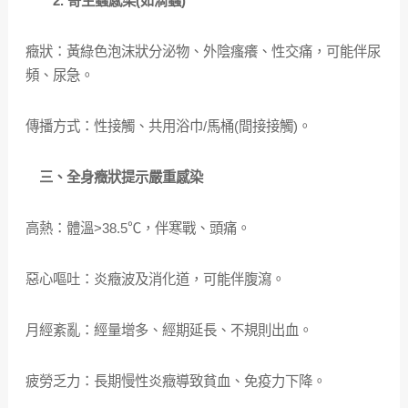
2. 寄生蟲感染(如滴蟲)
癥狀：黃綠色泡沫狀分泌物、外陰瘙癢、性交痛，可能伴尿
頻、尿急。
傳播方式：性接觸、共用浴巾/馬桶(間接接觸)。
三、全身癥狀提示嚴重感染
高熱：體溫>38.5℃，伴寒戰、頭痛。
惡心嘔吐：炎癥波及消化道，可能伴腹瀉。
月經紊亂：經量增多、經期延長、不規則出血。
疲勞乏力：長期慢性炎癥導致貧血、免疫力下降。