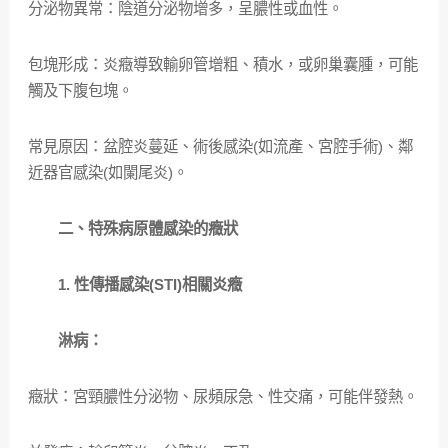
分泌物異常：陰道分泌物增多，呈膿性或血性。
包塊形成：炎癥導致輸卵管增粗、積水，或卵巢囊腫，可能
觸及下腹包塊。
常見原因：盆腔炎蔓延、術後感染(如流產、宮腔手術)、鄰
近器官感染(如闌尾炎)。
二、特殊病原體感染的癥狀
1. 性傳播感染(STI)相關炎癥
淋病：
癥狀：宮頸膿性分泌物、尿頻尿急、性交痛，可能伴發熱。