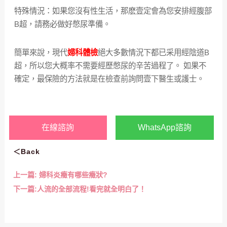
特殊情況：如果您沒有性生活，那麽壹定會為您安排經腹部
B超，請務必做好憋尿準備。
簡單來說，現代
婦科體檢
絕大多數情況下都已采用經陰道B
超，所以您大概率不需要經歷憋尿的辛苦過程了。 如果不
確定，最保險的方法就是在檢查前詢問壹下醫生或護士。
在線諮詢
WhatsApp諮詢
＜Back
上一篇:
婦科炎癥有哪些癥狀?
下一篇:
人流的全部流程!看完就全明白了！