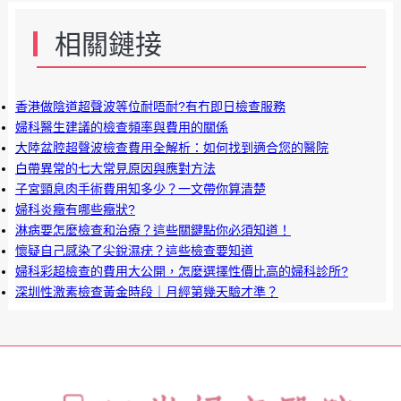
相關鏈接
香港做陰道超聲波等位耐唔耐?有冇即日檢查服務
婦科醫生建議的檢查頻率與費用的關係
大陸盆腔超聲波檢查費用全解析：如何找到適合您的醫院
白帶異常的七大常見原因與應對方法
子宮頸息肉手術費用知多少？一文帶你算清楚
婦科炎癥有哪些癥狀?
淋病要怎麼檢查和治療？這些關鍵點你必須知道！
懷疑自己感染了尖銳濕疣？這些檢查要知道
婦科彩超檢查的費用大公開，怎麼選擇性價比高的婦科診所?
深圳性激素檢查黃金時段｜月經第幾天驗才準？