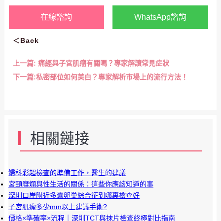
在線諮詢
WhatsApp諮詢
＜Back
上一篇:
痛經與子宮肌瘤有關嗎？專家解讀常見症狀
下一篇:
私密部位如何美白？專家解析市場上的流行方法！
相關鏈接
婦科彩超檢查的準備工作，醫生的建議
宮頸糜爛與性生活的關係：這些你應該知道的事
深圳口岸附近多囊卵巢綜合征到哪裏檢查好
子宮肌瘤多少mm以上建議手術?
價格×準確率×流程｜深圳TCT與抹片檢查終極對比指南