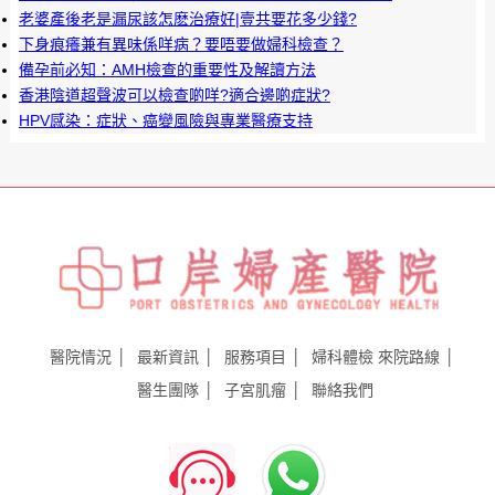
老婆產後老是漏尿該怎麽治療好|壹共要花多少錢?
下身痕癢兼有異味係咩病？要唔要做婦科檢查？
備孕前必知：AMH檢查的重要性及解讀方法
香港陰道超聲波可以檢查啲咩?適合邊啲症狀?
HPV感染：症狀、癌變風險與專業醫療支持
醫院情況
最新資訊
服務項目
婦科體檢
來院路線
醫生團隊
子宮肌瘤
聯絡我們