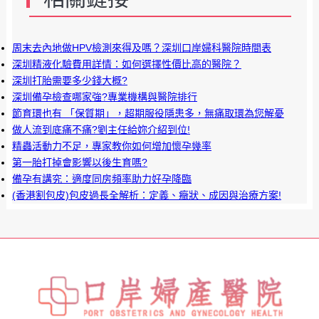
周末去內地做HPV檢測來得及嗎？深圳口岸婦科醫院時間表
深圳精液化驗費用詳情：如何選擇性價比高的醫院？
深圳打胎需要多少錢大概?
深圳備孕檢查哪家強?專業機構與醫院排行
​節育環也有 「保質期」，超期服役隱患多，無痛取環為您解憂
做人流到底痛不痛?劉主任給妳介紹到位!
精蟲活動力不足，專家教你如何增加懷孕幾率
第一胎打掉會影響以後生育嗎?
備孕有講究：適度同房頻率助力好孕降臨
(香港割包皮)包皮過長全解析：定義、癥狀、成因與治療方案!