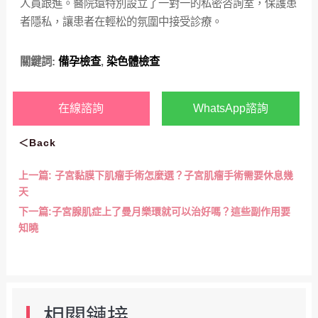
人員跟進。醫院還特別設立了一對一的私密咨詢室，保護患
者隱私，讓患者在輕松的氛圍中接受診療。
關鍵詞:
備孕檢查
,
染色體檢查
在線諮詢
WhatsApp諮詢
＜Back
上一篇:
子宮黏膜下肌瘤手術怎麼選？子宮肌瘤手術需要休息幾
天
下一篇:
子宮腺肌症上了曼月樂環就可以治好嗎？這些副作用要
知曉
相關鏈接