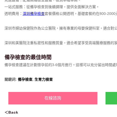
先進設備：配備高端檢查設備，檢測準確率高。
一站式服務：從備孕檢查到後續調理，提供全面解決方案。
透明費用：
深圳備孕檢查
套餐價格公開透明，基礎套餐約在800-2000
深圳市婦幼保健院作為公立醫院，擁有專業的母嬰保健科室，適合對
深圳和美醫院注重私密性和服務質量，適合希望享受高端醫療服務的
備孕檢查的最佳時間
備孕檢查建議在計劃懷孕前的3-6個月進行。這樣可以充分留出時間
關鍵詞:
備孕檢查
,
生育力檢查
在線諮詢
＜Back