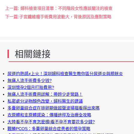
上一篇:
婦科檢查項目清單：不同階段女性應該關注的檢查
下一篇:
子宮纖維瘤手術費用波動大，背後原因及應對策略
相關鏈接
尿道灼熱感≠上火！深圳婦科檢查醫生教你區分尿道炎與膀胱炎
無痛人流手術費多少钱?
深圳懷孕2個月打胎費用?
無痛人流手術費用詳解：帶妳少走彎路！
私密處分泌物顏色改變，婦科醫生的建議
多囊卵巢綜合症在排卵期做超聲波掃描看得出來嗎
衣原體和支原體感染：傳播途徑及治療全攻略
大陸看不孕不育怎麼樣|看不孕不育要花多少錢?
戰勝PCOS：多囊卵巢綜合症患者的懷孕策略