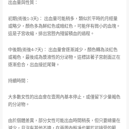
出血量與性質：
初期(術後1-3天)： 出血量可能稍多，類似於平時的月經量
或略少，顏色多為鮮紅色或暗紅色，可能伴有微小的血塊。
這是子宮收縮，排出宮腔內殘留積血的過程。
中後期(術後4-7天)： 出血量會逐漸減少，顏色轉為淡紅色
或褐色，最後成為漿液性的分泌物。這標誌著子宮創面正在
逐漸愈合，出血接近尾聲。
持續時間：
大多數女性的出血會在壹周內基本停止，或僅留下少量褐色
的分泌物。
由於個體差異，部分女性可能出血時間稍長，但只要總量在
減少，且沒有其他不適，在兩周內幹凈也屬於可接受的範