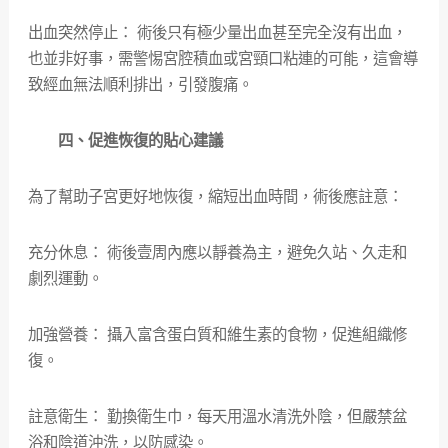
出血突然停止： 術後只有極少量出血甚至完全沒有出血，
也並非好事，需警惕宮腔積血或宮頸口粘連的可能，這會導
致經血無法順利排出，引發腹痛。
四、促進恢復的貼心建議
為了幫助子宮更好地恢復，縮短出血時間，術後應註意：
充分休息： 術後壹周內應以靜養為主，避免久站、久走和
劇烈運動。
加強營養： 攝入富含蛋白質和維生素的食物，促進組織修
復。
註意衛生： 勤換衛生巾，每天用溫水清洗外陰，但嚴禁盆
浴和陰道沖洗，以防感染。