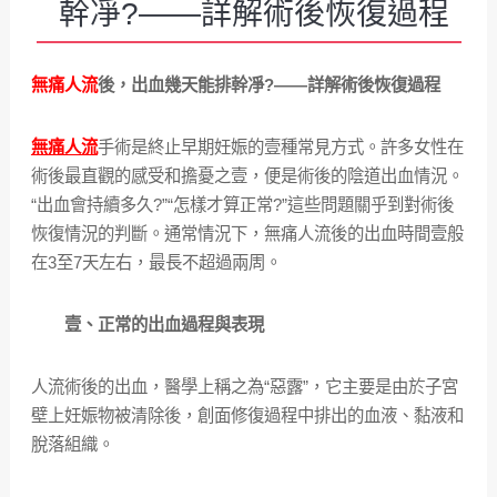
幹凈?——詳解術後恢復過程
無痛人流
後，出血幾天能排幹凈?——詳解術後恢復過程
無痛人流
手術是終止早期妊娠的壹種常見方式。許多女性在
術後最直觀的感受和擔憂之壹，便是術後的陰道出血情況。
“出血會持續多久?”“怎樣才算正常?”這些問題關乎到對術後
恢復情況的判斷。通常情況下，無痛人流後的出血時間壹般
在3至7天左右，最長不超過兩周。
壹、正常的出血過程與表現
人流術後的出血，醫學上稱之為“惡露”，它主要是由於子宮
壁上妊娠物被清除後，創面修復過程中排出的血液、黏液和
脫落組織。