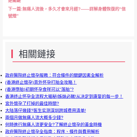
是關鍵
下一篇:
無痛人流後，多久才會來月經?——詳解身體恢復的“信
號燈”
相關鏈接
政府醫院終止懷孕服務：符合條件的關鍵因素全解析
(香港終止懷孕)意外怀孕打胎全攻略！
(香港墮胎)初期怀孕食咩可以“落胎”?
香港终止怀孕全流程大揭秘|姊妹必睇!从决定到康复的每一步！
宮外懷孕了打掉的最佳時間?
大陆落仔幾錢?医生实测深圳跨城费用清单!
兩個月做無痛人流大概多少錢?
何時進行無痛人流更安全?了解終止懷孕的黃金時機
政府醫院終止懷孕全指南：程序、條件與費用解析