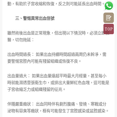
動，有助於子宮收縮和恢復，反之則可能延長出血時間。
三、警惕異常出血信號
雖然術後出血是正常現象，但出現以下情況時，必須立即就
醫，切勿拖延：
出血時間過長： 如果出血持續時間超過兩周仍未幹凈，需
要警惕宮腔內可能有殘留組織或恢復不良。
出血量過大： 如果出血量遠超平時最大月經量，甚至每小
時就能濕透壹張衛生巾，或排出大量鮮紅色血塊，這可能是
子宮收縮乏力或組織殘留的征兆。
伴隨嚴重癥狀： 出血同時伴有劇烈腹痛、發燒、寒戰或分
泌物有惡臭等癥狀，極有可能發生了宮腔感染或盆腔感染。