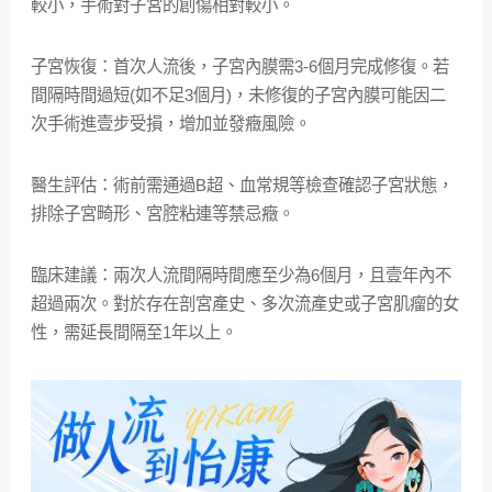
較小，手術對子宮的創傷相對較小。
子宮恢復：首次人流後，子宮內膜需3-6個月完成修復。若
間隔時間過短(如不足3個月)，未修復的子宮內膜可能因二
次手術進壹步受損，增加並發癥風險。
醫生評估：術前需通過B超、血常規等檢查確認子宮狀態，
排除子宮畸形、宮腔粘連等禁忌癥。
臨床建議：兩次人流間隔時間應至少為6個月，且壹年內不
超過兩次。對於存在剖宮產史、多次流產史或子宮肌瘤的女
性，需延長間隔至1年以上。