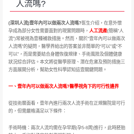
人流嗎?
(深圳人流)壹年內可以做兩次人流嗎?
医生介绍，在意外懷
孕成為部分女性需要面對的現實問題時，
人工流產
(簡稱“人
流”)常被視為壹種補救措施。然而，關於“壹年內可以做兩次
人流嗎”的疑問，醫學界給出的答案並非簡單的“可以”或“不
可以”，而是需要結合身體恢復規律、手術風險及個體健康
狀況綜合評估。本文將從醫學原理、潛在危害及預防措施三
方面展開分析，幫助女性科學認知這壹關鍵問題。
一、壹年內可以做兩次人流嗎?醫學視角下的可行性邊界
從技術層面看，壹年內進行兩次人流手術在正規醫院是可行
的，但需嚴格滿足以下條件：
手術時機：兩次人流均需在孕早期(孕5-8周)進行，此時胚胎