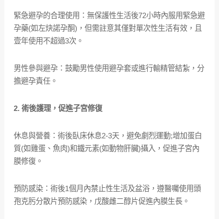
緊急避孕的合理使用：無保護性生活後72小時內服用緊急避
孕藥(如左炔諾孕酮)，但需註意其僅對單次性生活有效，且
壹年使用不超過3次。
男性參與避孕：鼓勵男性使用避孕套或進行輸精管結紮，分
擔避孕責任。
2. 術後護理，促進子宮修復
休息與營養：術後臥床休息2-3天，避免劇烈運動;增加蛋白
質(如雞蛋、魚肉)和鐵元素(如動物肝臟)攝入，促進子宮內
膜修復。
預防感染：術後1個月內禁止性生活及盆浴，遵醫囑使用頭
孢克肟分散片預防感染，戊酸雌二醇片促進內膜生長。