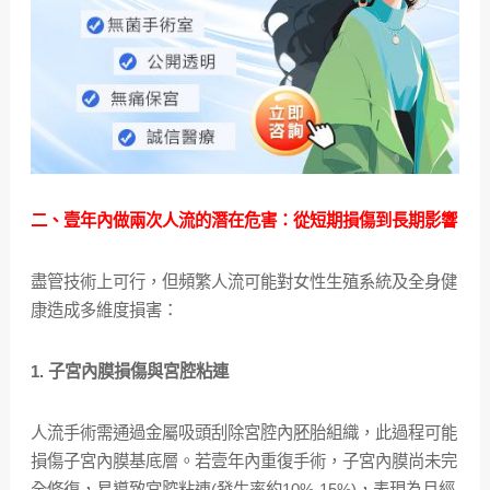
二、壹年內做兩次人流的潛在危害：從短期損傷到長期影響
盡管技術上可行，但頻繁人流可能對女性生殖系統及全身健
康造成多維度損害：
1. 子宮內膜損傷與宮腔粘連
人流手術需通過金屬吸頭刮除宮腔內胚胎組織，此過程可能
損傷子宮內膜基底層。若壹年內重復手術，子宮內膜尚未完
全修復，易導致宮腔粘連(發生率約10%-15%)，表現為月經