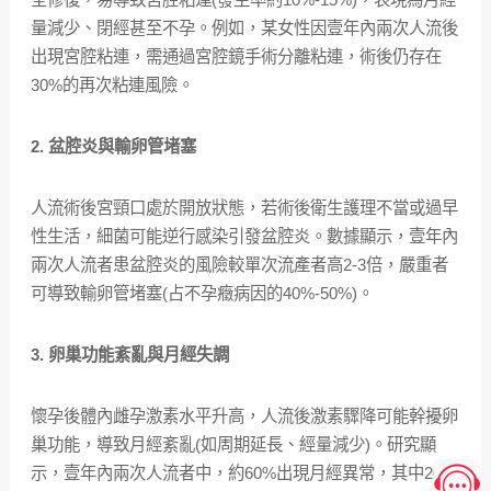
量減少、閉經甚至不孕。例如，某女性因壹年內兩次人流後
出現宮腔粘連，需通過宮腔鏡手術分離粘連，術後仍存在
30%的再次粘連風險。
2. 盆腔炎與輸卵管堵塞
人流術後宮頸口處於開放狀態，若術後衛生護理不當或過早
性生活，細菌可能逆行感染引發盆腔炎。數據顯示，壹年內
兩次人流者患盆腔炎的風險較單次流產者高2-3倍，嚴重者
可導致輸卵管堵塞(占不孕癥病因的40%-50%)。
3. 卵巢功能紊亂與月經失調
懷孕後體內雌孕激素水平升高，人流後激素驟降可能幹擾卵
巢功能，導致月經紊亂(如周期延長、經量減少)。研究顯
示，壹年內兩次人流者中，約60%出現月經異常，其中20%