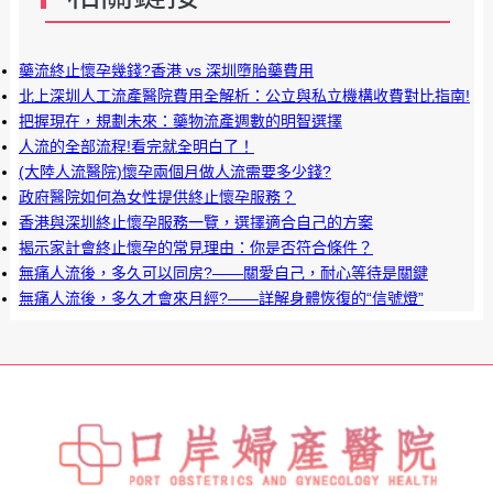
藥流終止懷孕幾錢?香港 vs 深圳墮胎藥費用
北上深圳人工流產醫院費用全解析：公立與私立機構收費對比指南!
把握現在，規劃未來：藥物流產週數的明智選擇
人流的全部流程!看完就全明白了！
(大陸人流醫院)懷孕兩個月做人流需要多少錢?
政府醫院如何為女性提供終止懷孕服務？
香港與深圳終止懷孕服務一覽，選擇適合自己的方案
揭示家計會終止懷孕的常見理由：你是否符合條件？
無痛人流後，多久可以同房?——關愛自己，耐心等待是關鍵
無痛人流後，多久才會來月經?——詳解身體恢復的“信號燈”