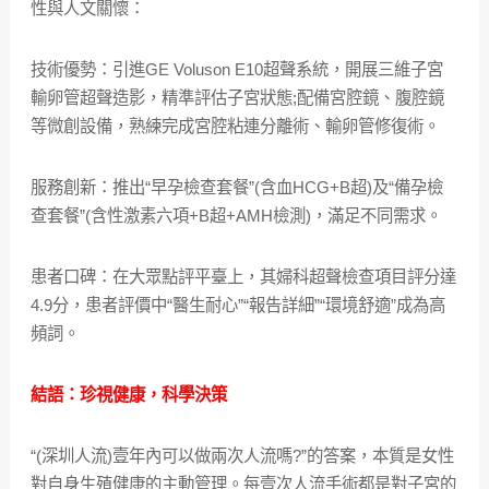
性與人文關懷：
技術優勢：引進GE Voluson E10超聲系統，開展三維子宮
輸卵管超聲造影，精準評估子宮狀態;配備宮腔鏡、腹腔鏡
等微創設備，熟練完成宮腔粘連分離術、輸卵管修復術。
服務創新：推出“早孕檢查套餐”(含血HCG+B超)及“備孕檢
查套餐”(含性激素六項+B超+AMH檢測)，滿足不同需求。
患者口碑：在大眾點評平臺上，其婦科超聲檢查項目評分達
4.9分，患者評價中“醫生耐心”“報告詳細”“環境舒適”成為高
頻詞。
結語：珍視健康，科學決策
“(深圳人流)壹年內可以做兩次人流嗎?”的答案，本質是女性
對自身生殖健康的主動管理。每壹次人流手術都是對子宮的