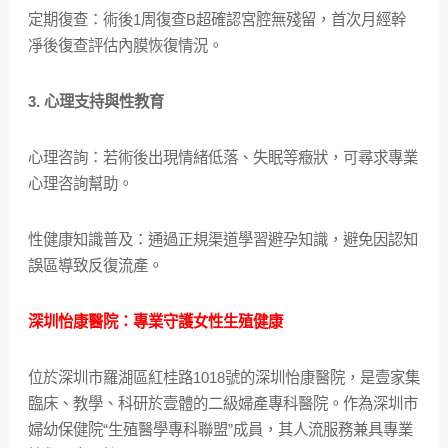
定期復查：術後1周復查B超確認宮腔無殘留，首次月經幹
凈後復查評估內膜恢復情況。
3. 心理支持與性教育
心理咨詢：若術後出現情緒低落、失眠等癥狀，可尋求專業
心理咨詢幫助。
性健康知識普及：通過正規渠道學習避孕知識，避免因認知
誤區導致反復流產。
深圳怡康醫院：專業守護女性生殖健康
位於深圳市羅湖區紅桂路1018號的深圳怡康醫院，是壹家集
臨床、教學、科研於壹體的二級婦產專科醫院。作為深圳市
婦幼保健院“生殖醫學專科聯盟”成員，其人流服務兼具專業