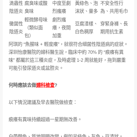
滴蟲性
腐臭味或酸
中度至劇
黃綠色、泡
不安全性行
陰道炎​
臭味​
烈瘙癢​
沫狀、量多​
為、共用毛巾​
輕微酵母味
劇烈瘙
黴菌性
豆腐渣樣、
穿緊身褲、長
（類似面
癢，夜間
陰道炎​
白色稠厚​
期用抗生素​
包）​
加重​
​阿琪的 “魚腥味 + 輕度癢”，就很符合細菌性陰道病的症狀。
深圳怡康醫院的婦科醫生說，臨床中約 70% 的 “痕癢有異
味” 都屬於這三種炎症，及時處理 1-2 周就能好，拖到嚴重
可能引發尿道炎或盆腔炎。
何時應該去做
婦科檢查
?
以下情況建議及早去醫院做檢查：
痕癢有異味持續超過一星期無改善。
白帶顏色、質地明顯改變，例如呈綠色、灰色、豆渣狀。