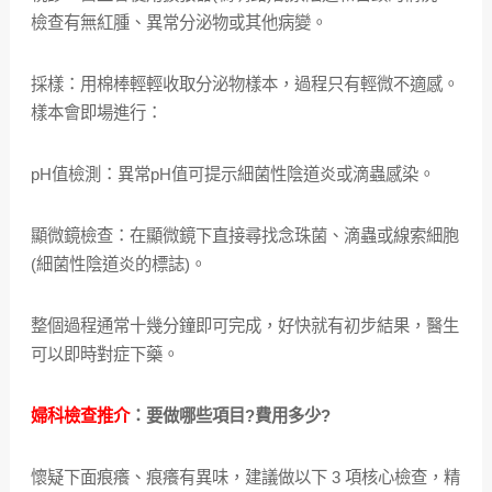
檢查有無紅腫、異常分泌物或其他病變。
採樣：用棉棒輕輕收取分泌物樣本，過程只有輕微不適感。
樣本會即場進行：
pH值檢測：異常pH值可提示細菌性陰道炎或滴蟲感染。
顯微鏡檢查：在顯微鏡下直接尋找念珠菌、滴蟲或線索細胞
(細菌性陰道炎的標誌)。
整個過程通常十幾分鐘即可完成，好快就有初步結果，醫生
可以即時對症下藥。
婦科檢查推介
：要做哪些項目?費用多少?​
懷疑下面痕癢、痕癢有異味，建議做以下 3 項核心檢查，精