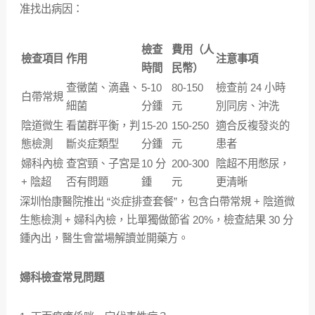
准找出病因：​
檢查
費用（人
檢查項目​
作用​
注意事項​
時間​
民幣）​
查黴菌、滴蟲、
5-10
80-150
檢查前 24 小時
白帶常規​
細菌​
分鍾​
元​
別同房、沖洗​
陰道微生
看菌群平衡，判
15-20
150-250
適合反複發炎的
態檢測​
斷炎症類型​
分鍾​
元​
患者​
婦科內檢
查宮頸、子宮是
10 分
200-300
陰超不用憋尿，
+ 陰超​
否有問題​
鍾​
元​
更清晰​
​深圳怡康醫院推出 “炎症排查套餐”，包含白帶常規 + 陰道微
生態檢測 + 婦科內檢，比單獨做節省 20%，檢查結果 30 分
鍾內出，醫生會當場解讀並開藥方。
婦科檢查常見問題