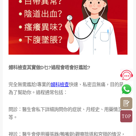
婦科檢查其實做D乜?過程會唔會好尷尬?
完全無需尷尬!專業的
婦科檢查
快速、私密且無痛，目的是
為了幫助你。過程通常包括：
問診：醫生會私下詳細詢問你的症狀、月經史、用藥情況
等。
視診：醫生會使用擴張器(鴨嘴鉗)觀察陰道和宮頸的情況，