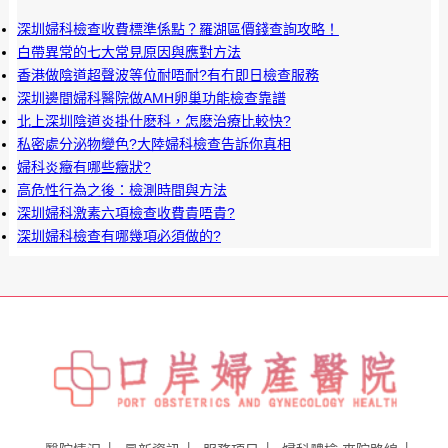
深圳婦科檢查收費標準係點？羅湖區價錢查詢攻略！
白帶異常的七大常見原因與應對方法
香港做陰道超聲波等位耐唔耐?有冇即日檢查服務
深圳邊間婦科醫院做AMH卵巢功能檢查靠譜
北上深圳陰道炎掛什麽科，怎麽治療比較快?
私密處分泌物變色?大陸婦科檢查告訴你真相
婦科炎癥有哪些癥狀?
高危性行為之後：檢測時間與方法
深圳婦科激素六項檢查收費貴唔貴?
深圳婦科檢查有哪幾項必須做的?