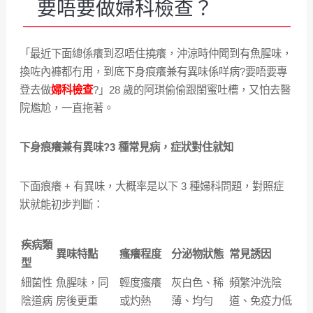
要唔要做婦科檢查？
「最近下面總係癢到忍唔住撓癢，沖涼時仲聞到有魚腥味，
換咗內褲都冇用，到底下身痕癢兼有異味係咩病?要唔要專
登去做
婦科檢查
?」28 歲的阿琪偷偷跟閨蜜吐槽，又怕去醫
院尷尬，一直拖著。
下身痕癢兼有異味?3 種常見病，症狀對住就知​
下面痕癢 + 有異味，大概率是以下 3 種婦科問題，對照症
狀就能初步判斷：​
疾病類
異味特點​
瘙癢程度​
分泌物狀態​
常見誘因​
型​
細菌性
魚腥味，同
輕度瘙癢
灰白色、稀
頻繁沖洗陰
陰道病​
房後更重​
或灼熱​
薄、均勻​
道、免疫力低​