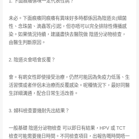
1. 下面痕癢係咪一定代表性病？
未必。下面痕癢同痕癢有異味好多時都係因為陰道炎(細菌
性、念珠菌、滴蟲等)引起，但亦唔可以完全排除性傳播感
染。如果情況持續，建議盡快去醫院做 陰道分泌物檢查，
由醫生判斷原因。
2. 陰道炎會唔會反覆？
會。有啲女性即使接受治療，仍然可能因為免疫力低落、生
活習慣或者伴侶未治療而反覆感染。呢種情況下，最好同醫
生詳細溝通，配合日常生活改善。
3. 婦科檢查要幾耐先出結果？
一般基礎 陰道分泌物檢查 可以即日有結果，HPV 或 TCT
檢查可能需要幾日時間。不同檢查項目，出報告嘅時間唔一