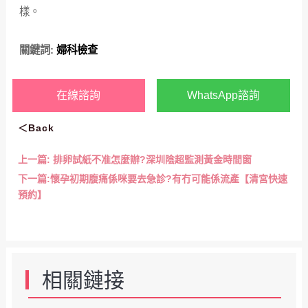
樣。
關鍵詞:
婦科檢查
在線諮詢
WhatsApp諮詢
＜Back
上一篇:
排卵試紙不准怎麼辦?深圳陰超監測黃金時間窗
下一篇:
懷孕初期腹痛係咪要去急診?有冇可能係流產【清宮快速
預約】
相關鏈接