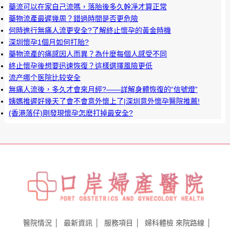
藥流可以在家自己流嗎，落胎後多久幹凈才算正常
藥物流產最遲幾周？錯過時間是否更危險
何時進行無痛人流更安全?了解終止懷孕的黃金時機
深圳懷孕1個月如何打胎?
藥物流產的痛感因人而異？為什麼每個人感受不同
終止懷孕後想要迅速恢復？這樣選擇風險更低
流产哪个医院比较安全
無痛人流後，多久才會來月經?——詳解身體恢復的“信號燈”
姨媽推遲好幾天了會不會意外懷上了|深圳意外懷孕醫院推薦!
(香港落仔)剛發現懷孕怎麽打掉最安全?
醫院情況
最新資訊
服務項目
婦科體檢
來院路線