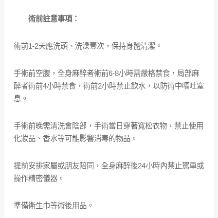
術前註意事項：
術前1-2天應洗頭、洗澡壹次，保持身體清潔。
手術前空腹，全身麻醉者術前6-8小時需嚴格禁食，局部麻
醉者術前4小時禁食，術前2小時禁止飲水，以防術中嘔吐窒
息。
手術前晚需清洗會陰部，手術當日穿著寬松衣物，禁止使用
化妝品、香水等可能影響消毒的物品。
提前安排家屬或朋友陪同，全身麻醉後24小時內禁止駕車或
操作精密儀器。
準備衛生巾等術後用品。