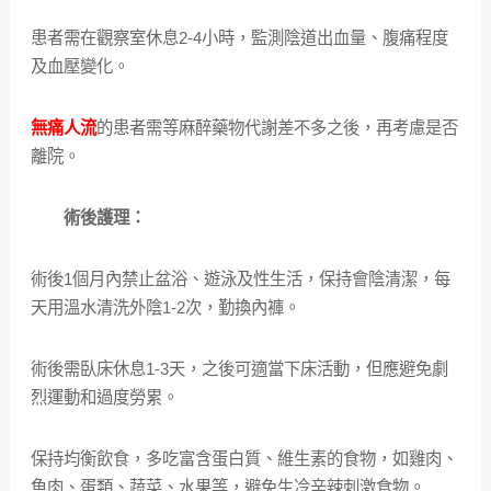
患者需在觀察室休息2-4小時，監測陰道出血量、腹痛程度
及血壓變化。
無痛人流
的患者需等麻醉藥物代謝差不多之後，再考慮是否
離院。
術後護理：
術後1個月內禁止盆浴、遊泳及性生活，保持會陰清潔，每
天用溫水清洗外陰1-2次，勤換內褲。
術後需臥床休息1-3天，之後可適當下床活動，但應避免劇
烈運動和過度勞累。
保持均衡飲食，多吃富含蛋白質、維生素的食物，如雞肉、
魚肉、蛋類、蔬菜、水果等，避免生冷辛辣刺激食物。