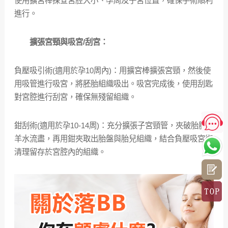
使用擴宮棒探查宮腔大小、孕周及子宮位置，確保手術順利
進行。
擴張宮頸與吸宮/刮宮：
負壓吸引術(適用於孕10周內)：用擴宮棒擴張宮頸，然後使
用吸管進行吸宮，將胚胎組織吸出。吸宮完成後，使用刮匙
對宮腔進行刮宮，確保無殘留組織。
鉗刮術(適用於孕10-14周)：充分擴張子宮頸管，夾破胎膜使
羊水流盡，再用鉗夾取出胎盤與胎兒組織，結合負壓吸宮術
清理留存於宮腔內的組織。