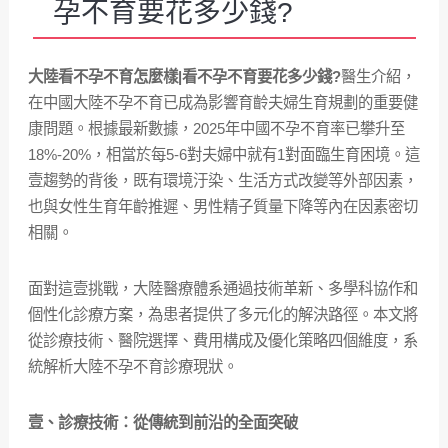
孕不育要花多少錢?
大陸看不孕不育怎麼樣|看不孕不育要花多少錢?
醫生介紹，
在中國大陸不孕不育已成為影響育齡夫婦生育規劃的重要健
康問題。根據最新數據，2025年中國不孕不育率已攀升至
18%-20%，相當於每5-6對夫婦中就有1對面臨生育困境。這
壹趨勢的背後，既有環境汙染、生活方式改變等外部因素，
也與女性生育年齡推遲、男性精子質量下降等內在因素密切
相關。
面對這壹挑戰，大陸醫療體系通過技術革新、多學科協作和
個性化診療方案，為患者提供了多元化的解決路徑。本文將
從診療技術、醫院選擇、費用構成及優化策略四個維度，系
統解析大陸不孕不育診療現狀。
壹、診療技術：從傳統到前沿的全面突破