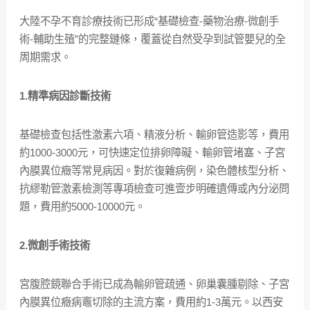
大陸不孕不育診療技術已形成“基礎檢查-藥物治療-微創手
術-輔助生殖”的完整鏈條，覆蓋從自然受孕到試管嬰兒的全
周期需求。
1.精準病因診斷技術
基礎檢查包括性激素六項、精液分析、輸卵管造影等，費用
約1000-3000元，可快速定位排卵障礙、輸卵管堵塞、子宮
內膜異位癥等常見病因。對於復雜病例，染色體核型分析、
抗繆勒管激素檢測等專項檢查可進壹步明確遺傳或內分泌問
題，費用約5000-10000元。
2.微創手術技術
宮腹腔鏡聯合手術已成為輸卵管疏通、卵巢囊腫剔除、子宮
內膜異位癥病竈切除的主流方案，費用約1-3萬元。以西安