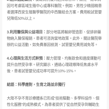
因可考慮區域生殖中心或專科醫院。例如，男性少精弱精患
者選擇西安生殖醫學醫院的中西醫結合方案，費用較試管嬰
兒降低50%以上。
3.利用醫保與公益項目：
部分地區將輸卵管造影、促排卵藥
物納入醫保報銷，患者可咨詢當地政策。此外，關註醫院舉
辦的公益活動，如免費基因檢測、試管嬰兒費用減免等。
4.心理與生活方式幹預：
壓力管理、均衡飲食和適度運動可
提升自然受孕率。研究顯示，通過心理疏導降低焦慮水平
後，患者試管嬰兒成功率可提升10%-15%。
結語：科學應對，生育之路並非獨行
大陸不孕不育診療體系已形成“技術驅動、多學科協作、個
性化服務”的成熟模式，為患者提供了從自然受孕到輔助生