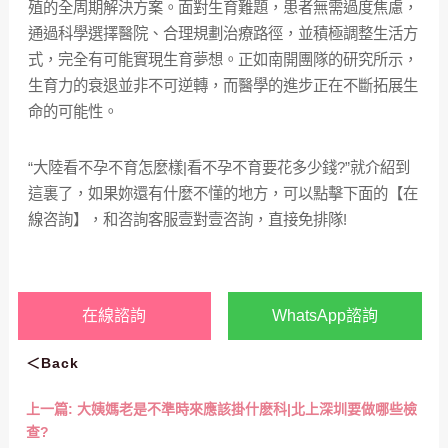
殖的全周期解決方案。面對生育難題，患者無需過度焦慮，
通過科學選擇醫院、合理規劃治療路徑，並積極調整生活方
式，完全有可能實現生育夢想。正如南開團隊的研究所示，
生育力的衰退並非不可逆轉，而醫學的進步正在不斷拓展生
命的可能性。
“大陸看不孕不育怎麼樣|看不孕不育要花多少錢?”就介紹到
這裏了，如果妳還有什麼不懂的地方，可以點擊下面的【在
線咨詢】，和咨詢客服壹對壹咨詢，直接免排隊!
在線諮詢
WhatsApp諮詢
＜Back
上一篇:
大姨媽老是不準時來應該掛什麽科|北上深圳要做哪些檢
查?