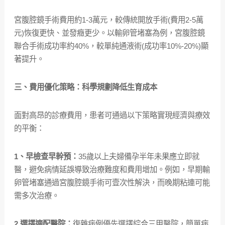
宮腹腔鏡手術費用約1-3萬元，較傳統開放手術(費用2-5萬
元)恢復更快、並發癥更少。以輸卵管堵塞為例，宮腹腔鏡
聯合手術成功率約40%，較單純通液術(成功率10%-20%)顯
著提升。
三、費用優化策略：科學規劃降低生育成本
面對高昂的診療費用，患者可通過以下策略實現經濟與療效
的平衡：
1、早檢查早幹預：
35歲以上夫婦備孕半年未果應立即就
醫，避免病情延誤導致治療難度和費用增加。例如，早期輸
卵管堵塞通過宮腹腔鏡手術可壹次性解決，而晚期粘連可能
需多次治療。
2.選擇適配醫院：
復雜病例優先選擇綜合三甲醫院，簡單病