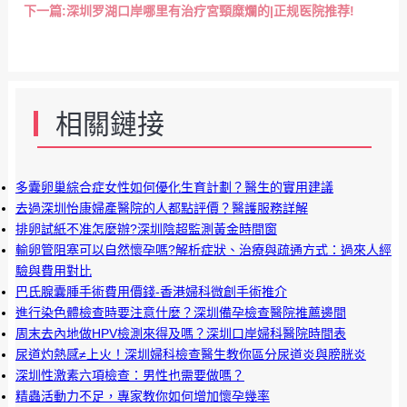
下一篇:
深圳罗湖口岸哪里有治疗宮頸糜爛的|正规医院推荐!
相關鏈接
多囊卵巢綜合症女性如何優化生育計劃？醫生的實用建議
去過深圳怡康婦產醫院的人都點評價？醫護服務詳解
排卵試紙不准怎麼辦?深圳陰超監測黃金時間窗
輸卵管阻塞可以自然懷孕嗎?解析症狀、治療與疏通方式：過來人經
驗與費用對比
巴氏腺囊腫手術費用價錢-香港婦科微創手術推介
進行染色體檢查時要注意什麼？深圳備孕檢查醫院推薦邊間
周末去內地做HPV檢測來得及嗎？深圳口岸婦科醫院時間表
尿道灼熱感≠上火！深圳婦科檢查醫生教你區分尿道炎與膀胱炎
深圳性激素六項檢查：男性也需要做嗎？
精蟲活動力不足，專家教你如何增加懷孕幾率