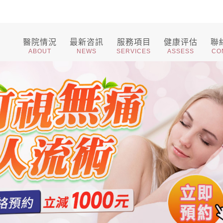
醫院情況
最新咨訊
服務項目
健康评估
聯
ABOUT
NEWS
SERVICES
ASSESS
CO