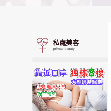
私處美容
private-beauty