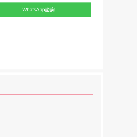
WhatsApp諮詢