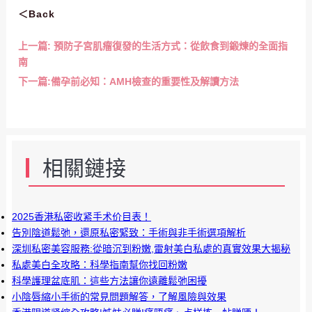
＜Back
上一篇:
預防子宮肌瘤復發的生活方式：從飲食到鍛煉的全面指
南
下一篇:
備孕前必知：AMH檢查的重要性及解讀方法
相關鏈接
2025香港私密收紧手术价目表！
告別陰道鬆弛，還原私密緊致：手術與非手術選項解析
深圳私密美容服務:從暗沉到粉嫩,雷射美白私處的真實效果大揭秘
私處美白全攻略：科學指南幫你找回粉嫩
科學護理盆底肌：這些方法讓你遠離鬆弛困擾
小陰唇縮小手術的常見問題解答，了解風險與效果