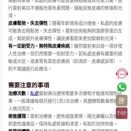
運動時摩擦，私處的皮膚可能會變得粗糙或有色素沉著。進
行雷射美白不僅能改善色素問題，還能促進皮膚的修復和光
滑。
皮膚鬆弛、失去彈性：
隨著年齡增長或分娩後，私處的皮膚
可能會出現鬆弛，失去彈性。雷射技術能夠刺激膠原蛋白生
成，幫助提升皮膚彈性，讓皮膚看起來更加緊緻和光滑。
有一定耐受力，無特殊皮膚疾病：
雖然雷射美白是一項非侵
入性治療，但仍然需要一些耐受力。若私處皮膚有嚴重的過
敏或炎症，或者患有某些皮膚病（如濕疹、皮膚感染等），
則不建議進行此療法。
需要注意的事項
治療次數：
私處
雷射美白通常需要多次療程才能達到理想效
果，一般建議每個月進行1至2次治療，具體療程數量根據個
人情況而定。
術後護理：
雷射治療後，避免過度摩擦、陽光暴曬以及使用
刺激性護膚品。保持私處乾燥和清潔，有助於加快恢復。