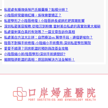
私密處有腫塊係咪巴氏腺囊腫？點樣分辨？
小陰唇經常磨損紅腫，係咪需要矯正？
私密整形之小陰唇修復 | 小陰唇過長或過於肥厚嘅影響
深圳私密美容服務:從暗沉到粉嫩,雷射美白私處的真實效果大揭秘
私處雷射美白真的有效嗎？一篇文章告訴你真相
私處美白方法大比拼：自然療法vs.醫學手段，邊個更啱你？
陰唇不對稱手術修復-小陰縮小手術費用-深圳私密整形醫院
愛愛不順滑？同房乾澀的預防與改善全攻略
小陰唇縮小術/陰唇整形|深圳手術邊間好?
揭開陰道乾澀的真相：原因與解決方法全解析！